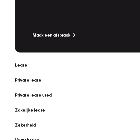
Werkplaatsafspraak
Is uw auto toe aan Onderhoud, Bandenwissel of een Va
Maak een afspraak
Lease
Private lease
Private lease used
Zakelijke lease
Zekerheid