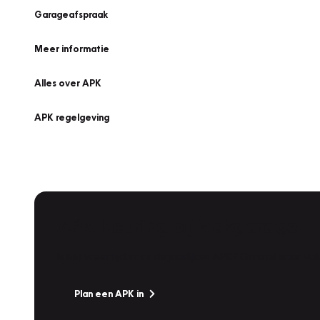
Garageafspraak
Meer informatie
Alles over APK
APK regelgeving
APK Keuring bij Vakgarage!
Is het weer tijd voor de jaarlijkse APK? Ga snel naar V
Plan een APK in