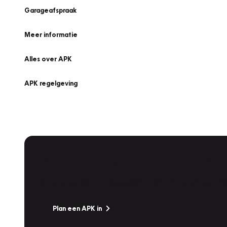
Garageafspraak
Meer informatie
Alles over APK
APK regelgeving
APK Keuring bij Vakgarage!
Is het weer tijd voor de jaarlijkse APK? Ga snel naar V
Plan een APK in