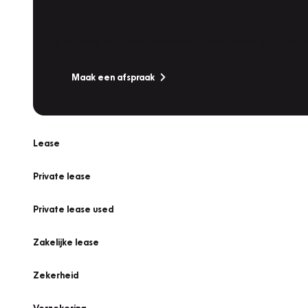
Werkplaatsafspraak
Is uw auto toe aan Onderhoud, Bandenwissel of een Va
Maak een afspraak
Lease
Private lease
Private lease used
Zakelijke lease
Zekerheid