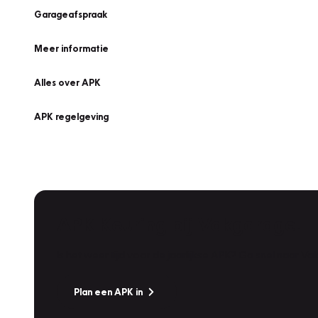
Garageafspraak
Meer informatie
Alles over APK
APK regelgeving
APK Keuring bij Vakgarage!
Is het weer tijd voor de jaarlijkse APK? Ga snel naar V
Plan een APK in