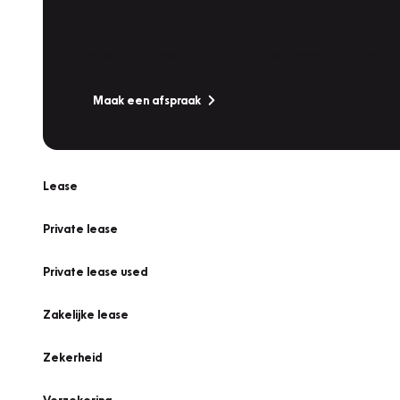
Werkplaatsafspraak
Is uw auto toe aan Onderhoud, Bandenwissel of een Va
Maak een afspraak
Lease
Private lease
Private lease used
Zakelijke lease
Zekerheid