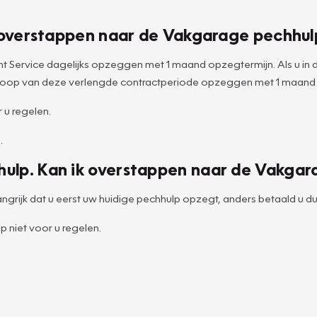
ik overstappen naar de Vakgarage pechhul
 Service dagelijks opzeggen met 1 maand opzegtermijn. Als u in
 afloop van deze verlengde contractperiode opzeggen met 1 maand
 u regelen.
.
hulp. Kan ik overstappen naar de Vakgar
ngrijk dat u eerst uw huidige pechhulp opzegt, anders betaald u du
 niet voor u regelen.