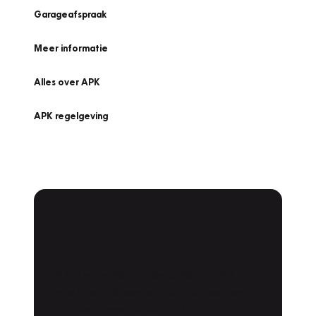
Garageafspraak
Meer informatie
Alles over APK
APK regelgeving
APK Keuring bij
Vakgarage!
Is het weer tijd voor de jaarlijkse APK? Ga
snel naar Vakgarage bij u in de buurt, en ga
zonder zorgen de weg op!