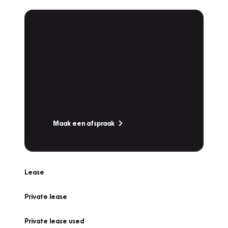
Plan een
Werkplaatsafspraak
Is uw auto toe aan Onderhoud,
Bandenwissel of een Vakantiecheck? Plan
online een afspraak!
Maak een afspraak
Lease
Private lease
Private lease used