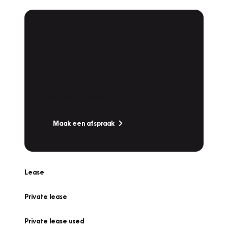
Plan een
Werkplaatsafspraak
Is uw auto toe aan Onderhoud,
Bandenwissel of een Vakantiecheck? Plan
online een afspraak!
Maak een afspraak
Lease
Private lease
Private lease used