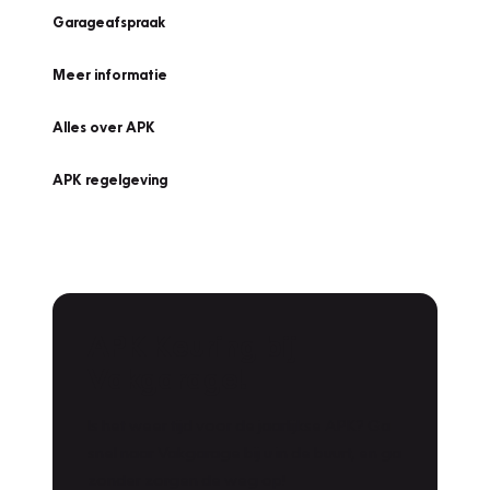
Garageafspraak
Meer informatie
Alles over APK
APK regelgeving
APK Keuring bij
Vakgarage!
Is het weer tijd voor de jaarlijkse APK? Ga
snel naar Vakgarage bij u in de buurt, en ga
zonder zorgen de weg op!