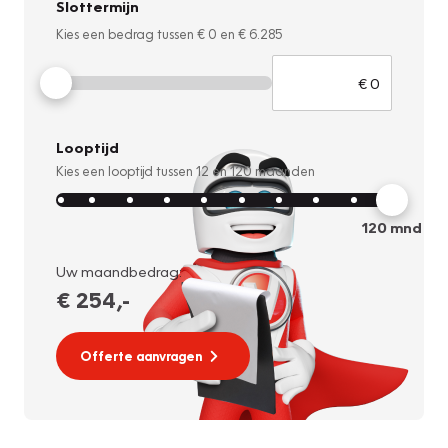
Slottermijn
Kies een bedrag tussen
€ 0
en
€ 6.285
Looptijd
Kies een looptijd tussen
12
en
120
maanden
120
mnd
Uw maandbedrag:
€ 254
,-
Offerte aanvragen