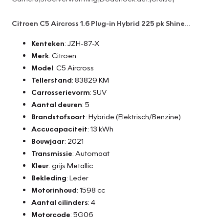
Citroen C5 Aircross 1.6 Plug-in Hybrid 225 pk Shine
Sport|Automaat|Leder|360-
Kenteken
: JZH-87-X
Camera|Stoelverwarming|Dodehoek.det.|Cruise|
Merk
: Citroen
Model
: C5 Aircross
Tellerstand
: 83829 KM
Carrosserievorm
: SUV
Aantal deuren
: 5
Brandstofsoort
: Hybride (Elektrisch/Benzine)
Accucapaciteit
: 13 kWh
Bouwjaar
: 2021
Transmissie
: Automaat
Kleur
: grijs Metallic
Bekleding
: Leder
Motorinhoud
: 1598 cc
Aantal cilinders
: 4
Motorcode
: 5G06