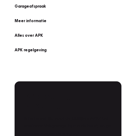
Garageafspraak
Meer informatie
Alles over APK
APK regelgeving
APK Keuring bij
Vakgarage!
Is het weer tijd voor de jaarlijkse APK? Ga
snel naar Vakgarage bij u in de buurt, en ga
zonder zorgen de weg op!