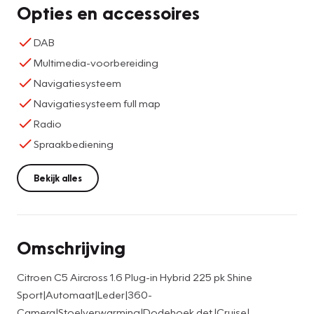
Opties en accessoires
DAB
Multimedia-voorbereiding
Navigatiesysteem
Navigatiesysteem full map
Radio
Spraakbediening
Bekijk alles
Omschrijving
Citroen C5 Aircross 1.6 Plug-in Hybrid 225 pk Shine
Sport|Automaat|Leder|360-
Camera|Stoelverwarming|Dodehoek.det.|Cruise|