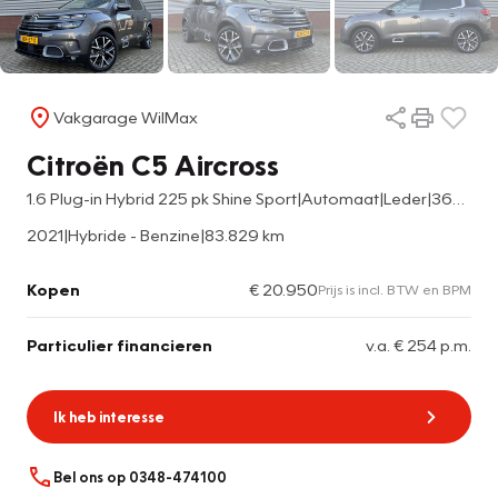
Vakgarage WilMax
Citroën C5 Aircross
1.6 Plug-in Hybrid 225 pk Shine Sport|Automaat|Leder|360-Camera|Stoelverwarming|Dodehoek.det.|Cruise|
2021
|
Hybride - Benzine
|
83.829 km
Kopen
€ 20.950
Prijs is incl. BTW en BPM
Particulier financieren
v.a. € 254 p.m.
Ik heb interesse
Bel ons op 0348-474100