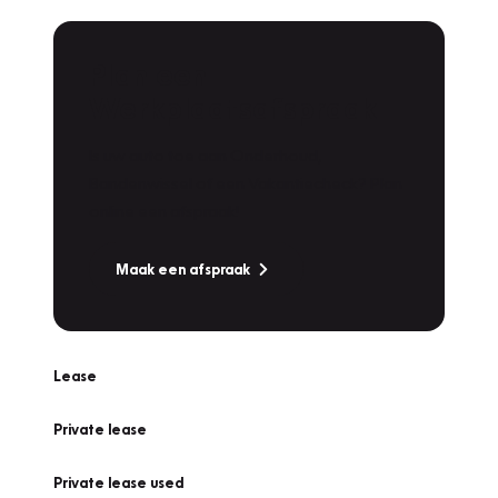
Plan een
Werkplaatsafspraak
Is uw auto toe aan Onderhoud,
Bandenwissel of een Vakantiecheck? Plan
online een afspraak!
Maak een afspraak
Lease
Private lease
Private lease used