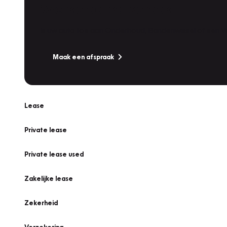
Werkplaatsafspraak
Is uw auto toe aan Onderhoud, Bandenwissel of een Va
Maak een afspraak
Lease
Private lease
Private lease used
Zakelijke lease
Zekerheid