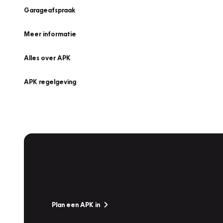
Garageafspraak
Meer informatie
Alles over APK
APK regelgeving
APK Keuring bij Vakgarage!
Is het weer tijd voor de jaarlijkse APK? Ga snel naar V
Plan een APK in