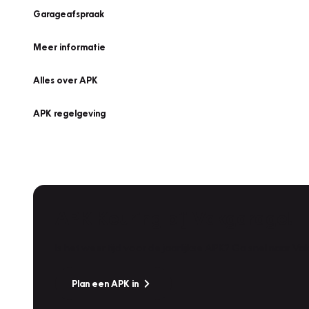
Garageafspraak
Meer informatie
Alles over APK
APK regelgeving
APK Keuring bij Vakgarage!
Is het weer tijd voor de jaarlijkse APK? Ga snel naar V
Plan een APK in