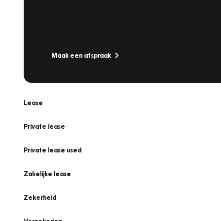
Werkplaatsafspraak
Is uw auto toe aan Onderhoud, Bandenwissel of een Va
Maak een afspraak
Lease
Private lease
Private lease used
Zakelijke lease
Zekerheid